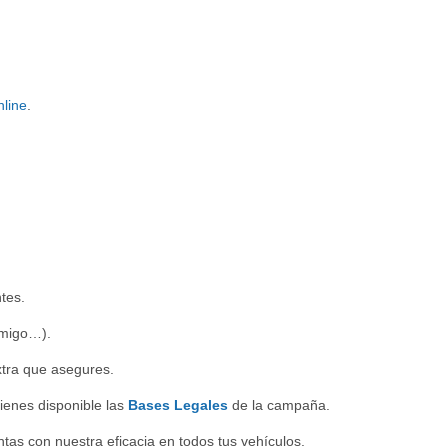
line
.
tes.
 amigo…).
xtra que asegures.
ienes disponible las
Bases Legales
de la campaña.
ntas con nuestra eficacia en todos tus vehículos.