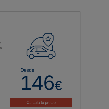
e
as
Desde
146
€
Calcula tu precio