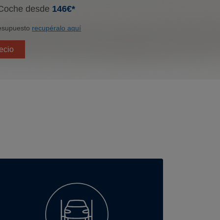
 Coche desde
146€*
resupuesto
recupéralo aquí
ecio