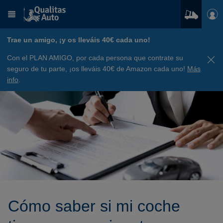
Trae un amigo, ¡y os lleváis 40€ cada uno!
Con el PLAN AMIGO, por cada persona que contrate su
seguro de tu parte, ¡os lleváis 40€ de Amazon cada uno!
Más
info
.
Cómo saber si mi coche