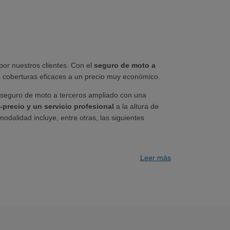
por nuestros clientes. Con el
seguro de moto a
 coberturas eficaces a un precio muy económico.
n seguro de moto a terceros ampliado con una
-precio y un servicio profesional
a la altura de
dalidad incluye, entre otras, las siguientes
rantizan los casos en los que la moto asegurada
Leer más
gítima mediante fuerza, violencia o intimidación.
i la motocicleta sufre combustión, abrasamiento,
, quedan cubiertos los daños.
ue pase, confía el
Terceros Ampliado de tu moto