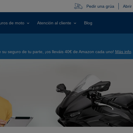
Pedir una grúa
Abrir
uros de moto
Atención al cliente
Blog
su seguro de tu parte, ¡os lleváis 40€ de Amazon cada uno!
Más info
.