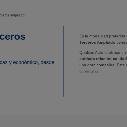
rceros ampliado
rceros
Es la modalidad preferida 
Terceros Ampliado
tienes
Qualitas Auto te ofrece u
cuidada relación calidad
icaz y económico, desde
una gran compañía. Esta mo
coberturas:
Cobertura de robo:
Se ga
sea sustraída de forma ile
Cobertura de incendio:
S
explosión o caída de rayo
¿A qué esperas? Pase lo q
a una gran compañía.