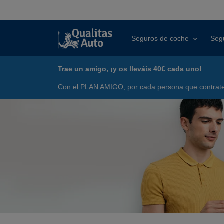
Seguros de coche
Seg
Trae un amigo, ¡y os lleváis 40€ cada uno!
Con el PLAN AMIGO, por cada persona que contrate 