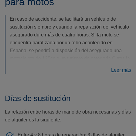
para motos
En caso de accidente, se facilitará un vehículo de
sustitución siempre y cuando la reparación del vehículo
asegurado dure más de cuatro horas. Si la moto se
encuentra paralizada por un robo acontecido en
España, se pondrá a disposición del asegurado una
motocicleta de 125cc o un turismo de categoría C tras la
denuncia a las autoridades competentes. En cualquier
Leer más
caso se tendrá en cuenta la disponibilidad de las
empresas de alquiler de vehículos y sus condiciones
particulares de contratación.
Días de sustitución
La relación entre horas de mano de obra necesarias y días
de alquiler es la siguiente:
Entre 4 y 8 horas de reparación: 3 días de alquiler