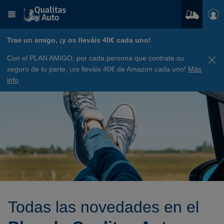
Trae un amigo, ¡y os lleváis 40€ cada uno!
Con el PLAN AMIGO, por cada persona que contrate su
seguro de tu parte, ¡os lleváis 40€ de Amazon cada uno!
Más
info
.
Todas las novedades en el