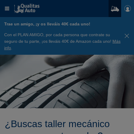
Trae un amigo, ¡y os lleváis 40€ cada uno!
Con el PLAN AMIGO, por cada persona que contrate su
seguro de tu parte, ¡os lleváis 40€ de Amazon cada uno!
Más
info
.
¿Buscas taller mecánico