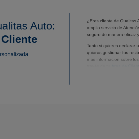
¿Eres cliente de Qualitas 
alitas Auto:
amplio servicio de Atenció
seguro de manera eficaz y
 Cliente
Tanto si quieres declarar 
quieres gestionar tus reci
ersonalizada
más información sobre los
través de tu
Área de Clien
te atenderán nuestros agen
Y si quieres
contratar un 
ponerte en contacto con n
teléfono, aquí encontrarás