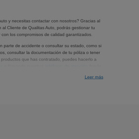
Auto y necesitas contactar con nosotros? Gracias al
n al Cliente de Qualitas Auto, podrás gestionar tu
 con los compromisos de calidad garantizados.
un parte de accidente o consultar su estado, como si
bos, consultar la documentación de tu póliza o tener
 productos que has contratado, puedes hacerlo a
te
o llamando nuestros
teléfonos de atención
donde
tes con un servicio de calidad.
Leer más
nuevo seguro
, localizar un taller, solicitar asistencia o
uestro departamento de atención al cliente por
 todo lo que necesitas.