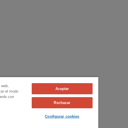
n web,
Aceptar
izar el modo
uerdo con
Rechazar
Configurar cookies