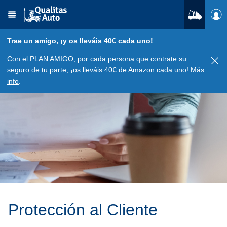
Trae un amigo, ¡y os lleváis 40€ cada uno!
Con el PLAN AMIGO, por cada persona que contrate su
seguro de tu parte, ¡os lleváis 40€ de Amazon cada uno!
Más
info
.
Protección al Cliente