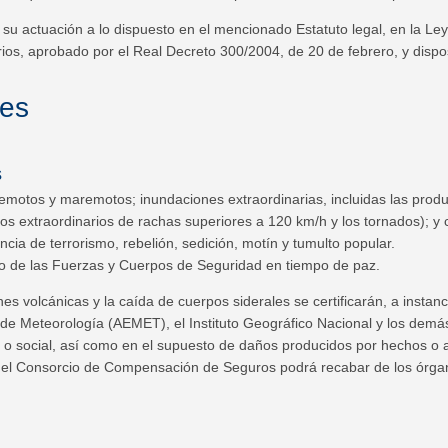
u actuación a lo dispuesto en el mencionado Estatuto legal, en la Ley
rios, aprobado por el Real Decreto 300/2004, de 20 de febrero, y disp
es
s
remotos y maremotos; inundaciones extraordinarias, incluidas las prod
tos extraordinarios de rachas superiores a 120 km/h y los tornados); y 
a de terrorismo, rebelión, sedición, motín y tumulto popular.
o de las Fuerzas y Cuerpos de Seguridad en tiempo de paz.
s volcánicas y la caída de cuerpos siderales se certificarán, a inst
 de Meteorología (AEMET), el Instituto Geográfico Nacional y los demá
co o social, así como en el supuesto de daños producidos por hechos o
el Consorcio de Compensación de Seguros podrá recabar de los órgano