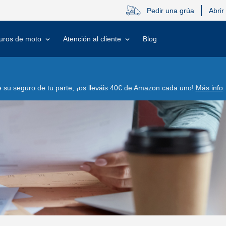
Pedir una grúa
Abrir
uros de moto
Atención al cliente
Blog
su seguro de tu parte, ¡os lleváis 40€ de Amazon cada uno!
Más info
.