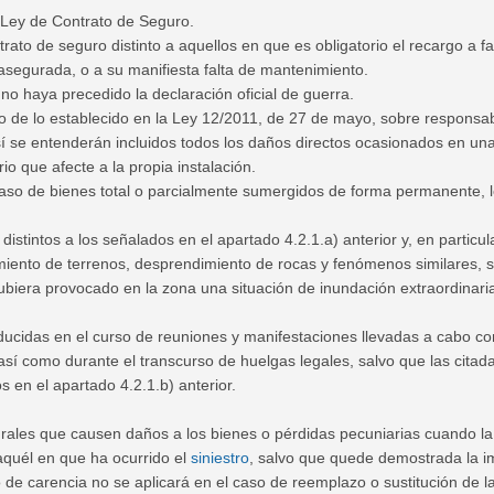
 Ley de Contrato de Seguro.
ato de seguro distinto a aquellos en que es obligatorio el recargo a
 asegurada, o a su manifiesta falta de mantenimiento.
o haya precedido la declaración oficial de guerra.
cio de lo establecido en la Ley 12/2011, de 27 de mayo, sobre responsab
, sí se entenderán incluidos todos los daños directos ocasionados en u
o que afecte a la propia instalación.
caso de bienes total o parcialmente sumergidos de forma permanente, l
tintos a los señalados en el apartado 4.2.1.a) anterior y, en particular
miento de terrenos, desprendimiento de rocas y fenómenos similares, 
 hubiera provocado en la zona una situación de inundación extraordinari
ucidas en el curso de reuniones y manifestaciones llevadas a cabo co
 así como durante el transcurso de huelgas legales, salvo que las cita
 en el apartado 4.2.1.b) anterior.
ales que causen daños a los bienes o pérdidas pecuniarias cuando la f
 aquél en que ha ocurrido el
siniestro
, salvo que quede demostrada la im
 de carencia no se aplicará en el caso de reemplazo o sustitución de la