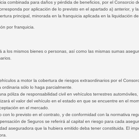
icia combinada para daños y pérdida de beneficios, por el Consorcio 
orresponda por aplicación de lo previsto en el apartado a) anterior, y 
bertura principal, minorada en la franquicia aplicada en la liquidación d
ón por franquicia.
ará a los mismos bienes o personas, así como las mismas sumas asegur
arios.
vehículos a motor la cobertura de riesgos extraordinarios por el Cons
a ordinaria sólo lo haga parcialmente.
 póliza de responsabilidad civil en vehículos terrestres automóviles, l
rá el valor del vehículo en el estado en que se encuentre en el mome
ceptación en el mercado.
 con lo previsto en el contrato, y de conformidad con la normativa reg
nsación de Seguros se referirá al capital en riesgo para cada asegurad
dad aseguradora que la hubiera emitido deba tener constituida. El imp
ora.