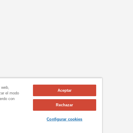
n web,
Aceptar
izar el modo
uerdo con
Rechazar
Configurar cookies