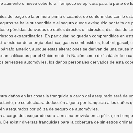
 de aumento o nueva cobertura. Tampoco se aplicará para la parte de lo
ntes del pago de la primera prima o cuando, de conformidad con lo esta
uros se halle suspendida o el seguro quede extinguido por falta de p
ctos o pérdidas derivadas de daños directos o indirectos, distintos de 
iesgos extraordinarios. En particular, no quedan comprendidos en est
ro exterior de energía eléctrica, gases combustibles, fuel-oil, gasoil, u
el párrafo anterior, aunque estas alteraciones se deriven de una causa i
ean calificados por el Gobierno de la Nación como de “catástrofe o ca
los terrestres automóviles, los daños personales derivados de esta cobe
ntra daños en las cosas la franquicia a cargo del asegurado será de un 
bstante, no se efectuará deducción alguna por franquicia a los daños 
stén asegurados por póliza de seguro de automóviles.
cia a cargo del asegurado será la misma prevista en la póliza, en tie
. De existir diversas franquicias para la cobertura de siniestros ordinar