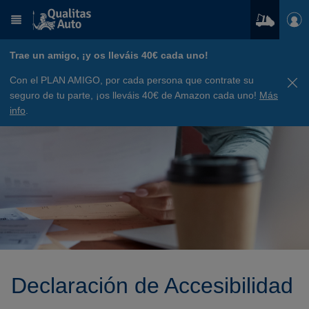
Trae un amigo, ¡y os lleváis 40€ cada uno!
Con el PLAN AMIGO, por cada persona que contrate su
seguro de tu parte, ¡os lleváis 40€ de Amazon cada uno!
Más
info
.
Declaración de Accesibilidad