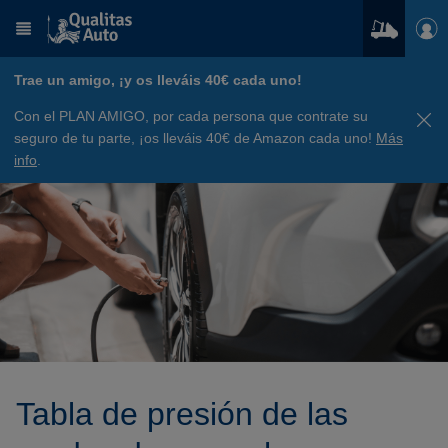
Trae un amigo, ¡y os lleváis 40€ cada uno!
Con el PLAN AMIGO, por cada persona que contrate su
seguro de tu parte, ¡os lleváis 40€ de Amazon cada uno!
Más
info
.
Tabla de presión de las