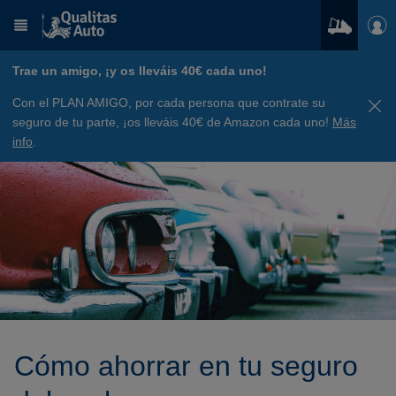
Trae un amigo, ¡y os lleváis 40€ cada uno!
Con el PLAN AMIGO, por cada persona que contrate su
seguro de tu parte, ¡os lleváis 40€ de Amazon cada uno!
Más
info
.
Cómo ahorrar en tu seguro