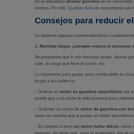
En la actualidad
ahorrar gasolina
se ha convertido 
vivimos. Por ello,
Qualitas Auto
ve conveniente que l
Consejos para reducir e
Le dejamos algunas recomendaciones y aclaraciones
1. Marchas largas ¿siempre reduce el consumo 
Se presupone que ir con marchas largas, ahorra gaso
calle, la carga que lleve el coche, etc.
Lo importante para gastar poco combustible es circu
largas y en cuáles no.
– Si tiene un
motor de gasolina atmosférico
(sin t
puede que a su coche le falte potencia para adelan
– Si posee un coche de
motor de gasolina con tu
antes de marcha que si posee un motor atmosférico, 
– En cambio si tiene
un motor turbo diésel,
estos o
motores, sin tener que pisar el acelerador. Así se 