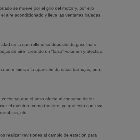
nado se mueve por el giro del motor y, por ello
l aire acondicionado y lleve las ventanas bajadas
idad en la que rellene su depósito de gasolina o
urbujas de aire creando un “falso” volumen y afecta a
o que minimiza la aparición de estas burbujas, pero
u coche ya que el peso afecta al consumo de su
r usar el maletero como trastero ya que esto conlleva
rtabicis, etc.
s realizar revisiones al cambio de estación para