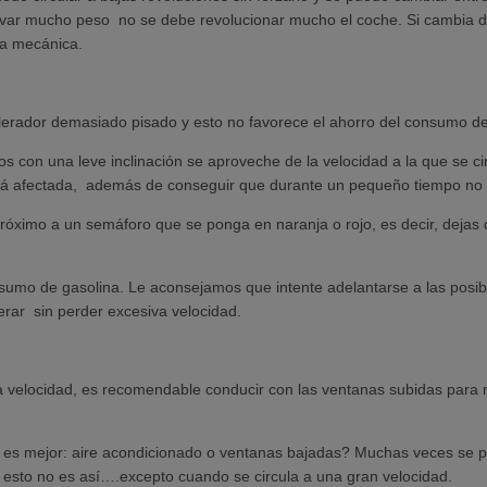
levar mucho peso no se debe revolucionar mucho el coche. Si cambia 
la mecánica.
rador demasiado pisado y esto no favorece el ahorro del consumo de
 con una leve inclinación se aproveche de la velocidad a la que se ci
verá afectada, además de conseguir que durante un pequeño tiempo no
ximo a un semáforo que se ponga en naranja o rojo, es decir, dejas d
mo de gasolina. Le aconsejamos que intente adelantarse a las posible
lerar sin perder excesiva velocidad.
ta velocidad, es recomendable conducir con las ventanas subidas para 
s mejor: aire acondicionado o ventanas bajadas? Muchas veces se pi
 esto no es así….excepto cuando se circula a una gran velocidad.