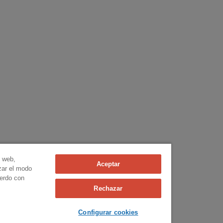
n web,
Aceptar
izar el modo
uerdo con
Rechazar
Configurar cookies