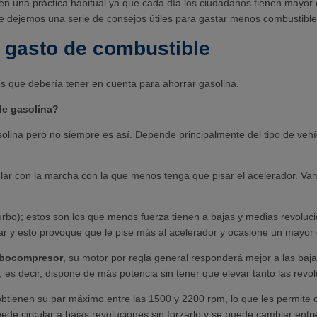
en una práctica habitual ya que cada día los ciudadanos tienen mayor 
e dejemos una serie de consejos útiles para gastar menos combustible
l gasto de combustible
 que debería tener en cuenta para ahorrar gasolina.
de gasolina?
lina pero no siempre es así. Depende principalmente del tipo de vehícu
lar con la marcha con la que menos tenga que pisar el acelerador. Va
urbo); estos son los que menos fuerza tienen a bajas y medias revoluci
tar y esto provoque que le pise más al acelerador y ocasione un mayo
rbocompresor
, su motor por regla general responderá mejor a las baj
es decir, dispone de más potencia sin tener que elevar tanto las revol
btienen su par máximo entre las 1500 y 2200 rpm, lo que les permite
puede circular a bajas revoluciones sin forzarlo y se puede cambiar en