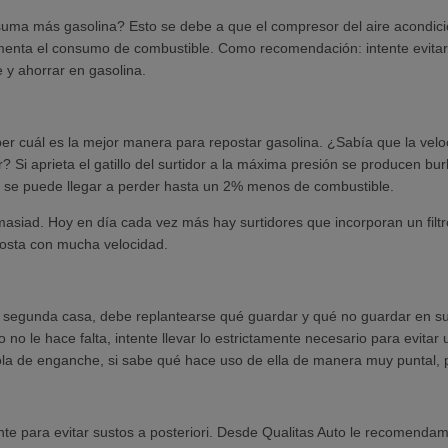
uma más gasolina? Esto se debe a que el compresor del aire acondicio
enta el consumo de combustible. Como recomendación: intente evitar e
 y ahorrar en gasolina.
 cuál es la mejor manera para repostar gasolina. ¿Sabía que la veloc
r? Si aprieta el gatillo del surtidor a la máxima presión se producen b
ue se puede llegar a perder hasta un 2% menos de combustible.
masiad. Hoy en día cada vez más hay surtidores que incorporan un filtr
posta con mucha velocidad.
o segunda casa, debe replantearse qué guardar y qué no guardar en s
 no le hace falta, intente llevar lo estrictamente necesario para evita
 de enganche, si sabe qué hace uso de ella de manera muy puntal, po
e para evitar sustos a posteriori. Desde Qualitas Auto le recomendamo