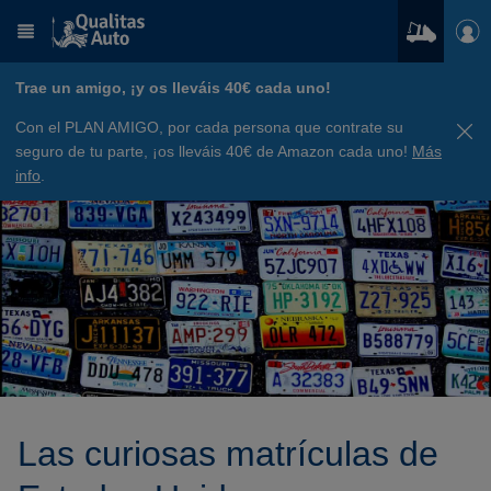
Trae un amigo, ¡y os lleváis 40€ cada uno!
Con el PLAN AMIGO, por cada persona que contrate su
seguro de tu parte, ¡os lleváis 40€ de Amazon cada uno!
Más
info
.
Las curiosas matrículas de