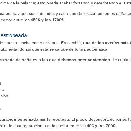
ima de la palanca; esto puede acabar forzando y deteriorando el sist
 caras
: hay que sustituir todos y cada uno de los componentes dañado
costar entre los
450€ y los 1700€
.
 estropeada
 de nuestro coche como olvidada. En cambio,
una de las averías más t
ículo, evitando así que esta se cargue de forma automática.
na serie de señales a las que debemos prestar atención
. Te cont
s
ero
nsión
s
reparación extremadamente costosa
. El precio dependerá de varios fa
ecio de esta reparación pueda oscilar entre los
40€ y los 700€
.