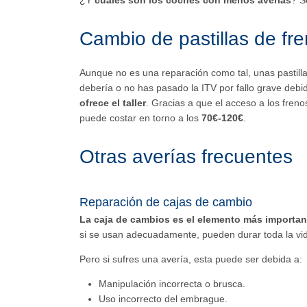
¿Y
cuáles son los coches con menos averías
? S
Cambio de pastillas de fr
Aunque no es una reparación como tal, unas pastill
debería o no has pasado la ITV por fallo grave debid
ofrece el taller
. Gracias a que el acceso a los freno
puede costar en torno a los
70€-120€
.
Otras averías frecuentes
Reparación de cajas de cambio
La caja de cambios es el elemento más importan
si se usan adecuadamente, pueden durar toda la vida
Pero si sufres una avería, esta puede ser debida a:
Manipulación incorrecta o brusca.
Uso incorrecto del embrague.