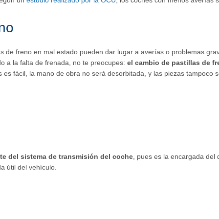
egún un
estudio realizado por la OCU
, los coches con menos averías s
eno
as de freno en mal estado pueden dar lugar a averías o problemas gra
o a la falta de frenada, no te preocupes:
el cambio de pastillas de f
s es fácil, la mano de obra no será desorbitada, y las piezas tampoco so
te del sistema de transmisión del coche
, pues es la encargada del 
 útil del vehículo.