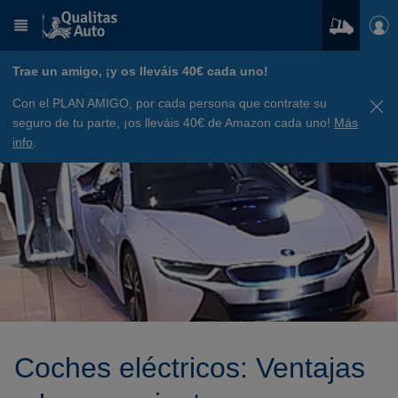
Trae un amigo, ¡y os lleváis 40€ cada uno!
Con el PLAN AMIGO, por cada persona que contrate su
seguro de tu parte, ¡os lleváis 40€ de Amazon cada uno!
Más
info
.
Coches eléctricos: Ventajas