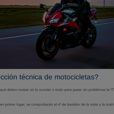
ección técnica de motocicletas?
qué debes revisar en tu scooter o moto para pasar sin problemas la ITV
en primer lugar, se comprobarán el nº de bastidor de la moto y la matr