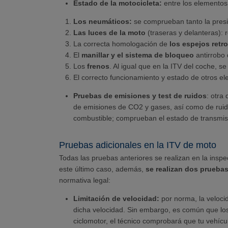
Estado de la motocicleta:
entre los elementos 
Los neumáticos:
se comprueban tanto la presi
Las luces de la moto
(traseras y delanteras): 
La correcta homologación de
los espejos retr
El
manillar y el sistema de bloqueo
antirrobo
Los
frenos
. Al igual que en la ITV del coche, s
El correcto funcionamiento y estado de otros 
Pruebas de emisiones y test de ruidos
: otra
de emisiones de CO2 y gases, así como de ruidos
combustible; comprueban el estado de transmisi
Pruebas adicionales en la ITV de moto
Todas las pruebas anteriores se realizan en la inspe
este último caso, además,
se realizan dos prueba
normativa legal:
Limitación de velocidad:
por norma, la veloci
dicha velocidad. Sin embargo, es común que los 
ciclomotor, el técnico comprobará que tu vehícul