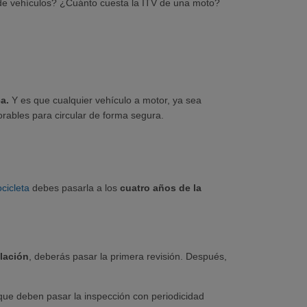
o de vehículos? ¿Cuánto cuesta la ITV de una moto?
a.
Y es que cualquier vehículo a motor, ya sea
orables para circular de forma segura.
cicleta
debes pasarla a los
cuatro años de la
ulación
, deberás pasar la primera revisión. Después,
(que deben pasar la inspección con periodicidad