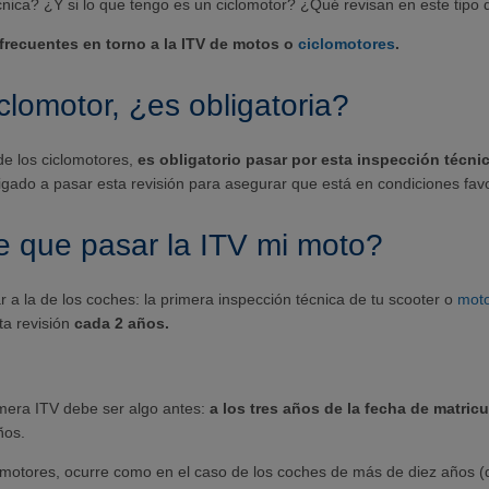
cnica? ¿Y si lo que tengo es un ciclomotor? ¿Qué revisan en este tip
recuentes en torno a la ITV de motos o
ciclomotores
.
clomotor, ¿es obligatoria?
de los ciclomotores,
es obligatorio pasar por esta inspección técnic
ligado a pasar esta revisión para asegurar que está en condiciones fav
e que pasar la ITV mi moto?
r a la de los coches: la primera inspección técnica de tu scooter o
moto
a revisión
cada 2 años.
imera ITV debe ser algo antes:
a los tres años de la fecha de matric
ños.
iclomotores, ocurre como en el caso de los coches de más de diez años 