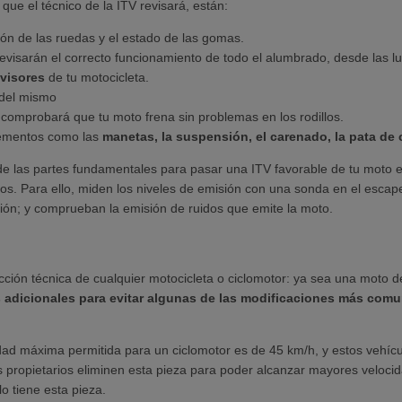
que el técnico de la ITV revisará, están:
ón de las ruedas y el estado de las gomas.
revisarán el correcto funcionamiento de todo el alumbrado, desde las lu
ovisores
de tu motocicleta.
 del mismo
e comprobará que tu moto frena sin problemas en los rodillos.
elementos como las
manetas, la suspensión, el carenado, la pata de 
 de las partes fundamentales para pasar una ITV favorable de tu moto e
. Para ello, miden los niveles de emisión con una sonda en el escape,
ón; y comprueban la emisión de ruidos que emite la moto.
cción técnica de cualquier motocicleta o ciclomotor: ya sea una moto de
s adicionales para evitar algunas de las modificaciones más comu
dad máxima permitida para un ciclomotor es de 45 km/h, y estos vehíc
propietarios eliminen esta pieza para poder alcanzar mayores velocida
o tiene esta pieza.