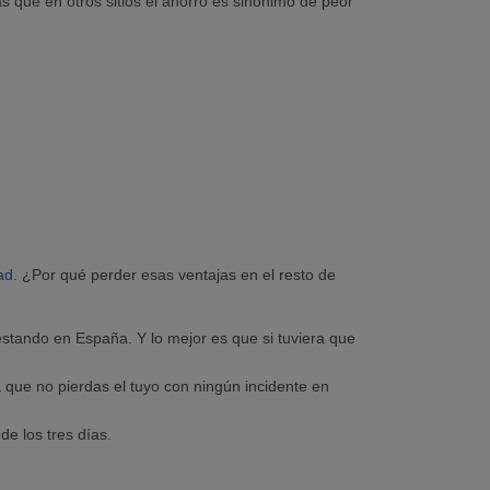
s que en otros sitios el ahorro es sinónimo de peor
ad
. ¿Por qué perder esas ventajas en el resto de
estando en España. Y lo mejor es que si tuviera que
que no pierdas el tuyo con ningún incidente en
de los tres días.