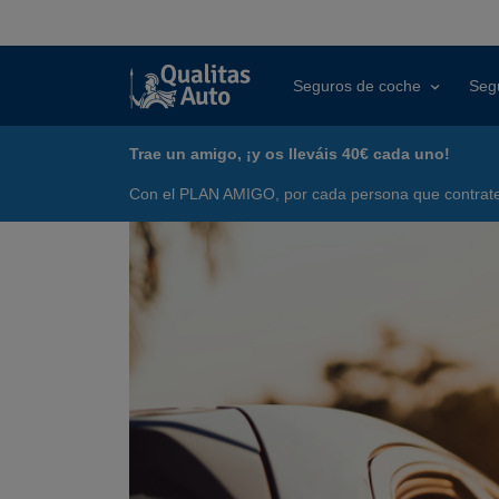
Seguros de coche
Seg
Trae un amigo, ¡y os lleváis 40€ cada uno!
Con el PLAN AMIGO, por cada persona que contrate 