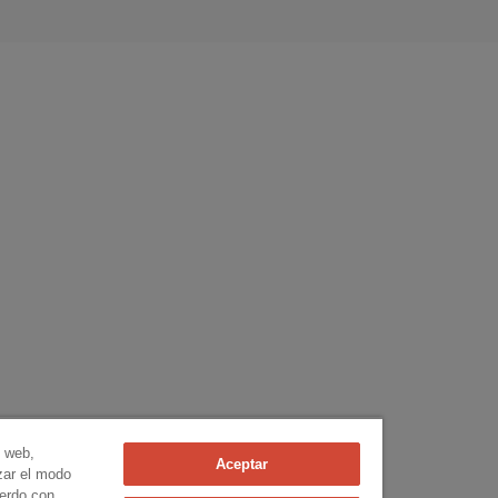
n web,
Aceptar
izar el modo
uerdo con