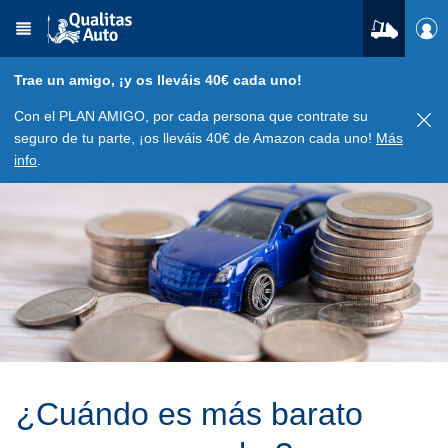
Trae un amigo, ¡y os lleváis 40€ cada uno!
Con el PLAN AMIGO, por cada persona que contrate su
seguro de tu parte, ¡os lleváis 40€ de Amazon cada uno!
Más
info
.
¿Cuándo es más barato