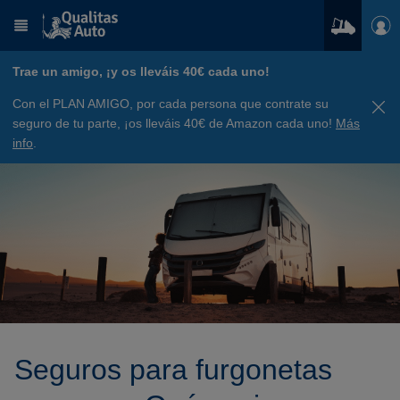
Trae un amigo, ¡y os lleváis 40€ cada uno!
Con el PLAN AMIGO, por cada persona que contrate su
seguro de tu parte, ¡os lleváis 40€ de Amazon cada uno!
Más
info
.
Seguros para furgonetas