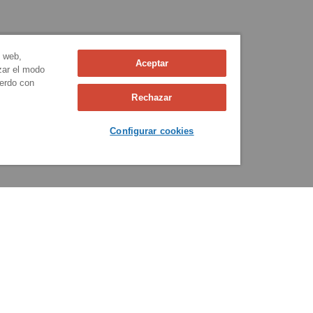
n web,
Aceptar
izar el modo
uerdo con
Rechazar
Configurar cookies