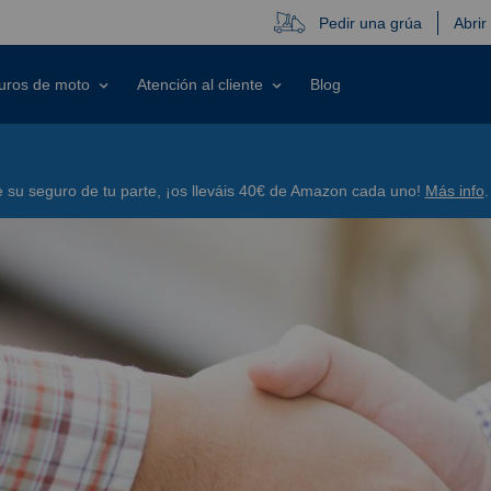
Pedir una grúa
Abrir
uros de moto
Atención al cliente
Blog
su seguro de tu parte, ¡os lleváis 40€ de Amazon cada uno!
Más info
.