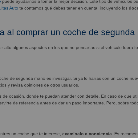
o
puede ayudarnos a tomar la mejor decisión. Este tipo de vehículos pu
litas Auto
te contamos qué debes tener en cuenta, incluyendo los
docu
ta al comprar un coche de segunda
alto algunos aspectos en los que no pensarías si el vehículo fuera t
oche de segunda mano es investigar. Si ya lo harías con un coche nu
ios y revisa opiniones de otros usuarios.
de ocasión, donde te puedan atender con detalle. En caso de que util
rvirte de referencia antes de dar un paso importante. Pero, sobre tod
ntres un coche que te interese,
examínalo a conciencia
. Es recome