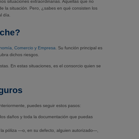
s situaciones extraordinarias. Aquellas que no
e la situación. Pero, ¿sabes en qué consisten los
 día.
oche?
onomía, Comercio y Empresa
. Su función principal es
ubra dichos riesgos.
tas. En estas situaciones, es el consorcio quien se
guros
eriormente, puedes seguir estos pasos:
o los daños y toda la documentación que puedas
 la póliza —o, en su defecto, alguien autorizado—,