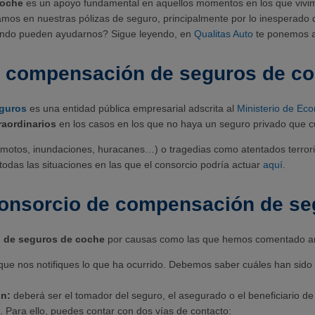
coche
es un apoyo fundamental en aquellos momentos en los que vivimo
mos en nuestras pólizas de seguro, principalmente por lo inesperado d
ndo pueden ayudarnos? Sigue leyendo, en
Qualitas Auto
te ponemos al
e compensación de seguros de c
guros
es una entidad pública empresarial adscrita al
Ministerio de Ec
aordinarios
en los casos en los que no haya un seguro privado que c
remotos, inundaciones, huracanes…) o tragedias como atentados terroris
odas las situaciones en las que el consorcio podría actuar
aquí
.
consorcio de compensación de se
 de seguros de coche
por causas como las que hemos comentado ant
 que nos notifiques lo que ha ocurrido. Debemos saber cuáles han sid
ón:
deberá ser el tomador del seguro, el asegurado o el beneficiario de
o. Para ello, puedes contar con dos vías de contacto: