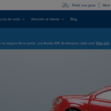
Pedir una grúa
Abrir
uros de moto
Atención al cliente
Blog
su seguro de tu parte, ¡os lleváis 40€ de Amazon cada uno!
Más info
.