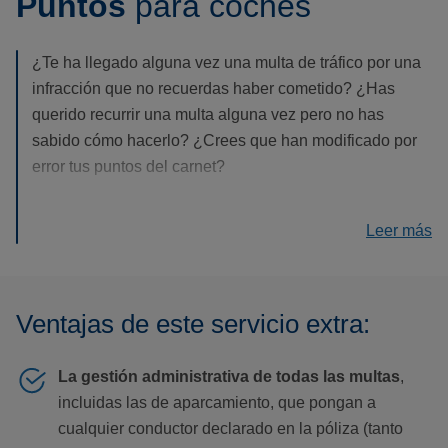
Puntos
para coches
¿Te ha llegado alguna vez una multa de tráfico por una
infracción que no recuerdas haber cometido? ¿Has
querido recurrir una multa alguna vez pero no has
sabido cómo hacerlo? ¿Crees que han modificado por
error tus puntos del carnet?
Con nuestra cobertura opcional de Recurso de Multas y
Leer más
Puntos del Carnet para tu seguro de coche, estas son
cuestiones de las que no tendrás que volver a
plantearte. Esta garantía puede resultarte muy útil, ya
que con ella nos encargamos de recurrir tus multas de
Ventajas de este servicio extra:
tráfico y te protegemos ante la retirada de los puntos del
carnet de conducir.
La gestión administrativa de todas las multas
,
incluidas las de aparcamiento, que pongan a
cualquier conductor declarado en la póliza (tanto