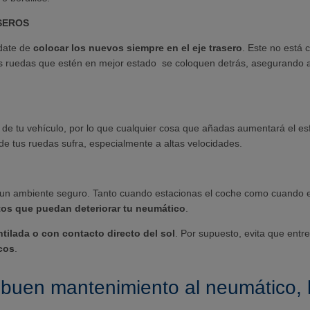
SEROS
date de
colocar los nuevos siempre en el eje trasero
. Este no está 
 las ruedas que estén en mejor estado se coloquen detrás, asegurando
 de tu vehículo, por lo que cualquier cosa que añadas aumentará el 
e tus ruedas sufra, especialmente a altas velocidades.
n ambiente seguro. Tanto cuando estacionas el coche como cuando est
os que puedan deteriorar tu neumático
.
tilada o con contacto directo del sol
. Por supuesto, evita que entr
cos
.
n buen mantenimiento al neumático,