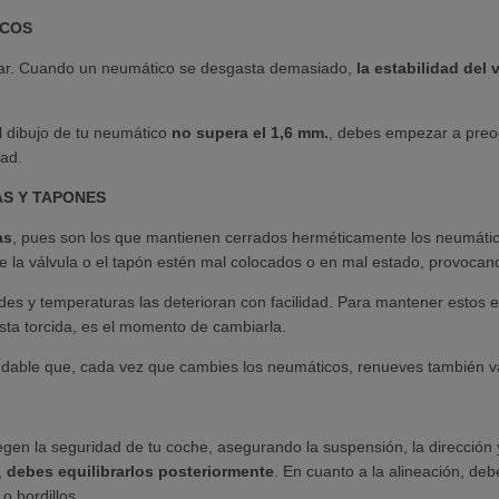
ICOS
olar. Cuando un neumático se desgasta demasiado,
la estabilidad del 
 dibujo de tu neumático
no supera el 1,6 mm.
, debes empezar a preocu
dad.
S Y TAPONES
as
, pues son los que mantienen cerrados herméticamente los neumático
que la válvula o el tapón estén mal colocados o en mal estado, provocan
ades y temperaturas las deterioran con facilidad. Para mantener estos
esta torcida, es el momento de cambiarla.
dable que, cada vez que cambies los neumáticos, renueves también vá
gen la seguridad de tu coche, asegurando la suspensión, la dirección 
,
debes equilibrarlos posteriormente
. En cuanto a la alineación, de
o bordillos.