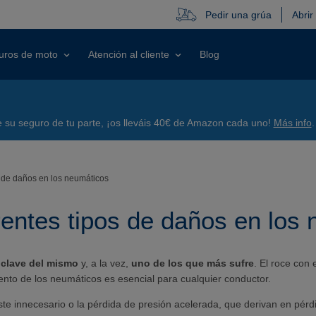
Pedir una grúa
Abrir
uros de moto
Atención al cliente
Blog
su seguro de tu parte, ¡os lleváis 40€ de Amazon cada uno!
Más info
.
s de daños en los neumáticos
rentes tipos de daños en los
 clave del mismo
y, a la vez,
uno de los que más sufre
. El roce con 
nto de los neumáticos es esencial para cualquier conductor.
e innecesario o la pérdida de presión acelerada, que derivan en pérdi