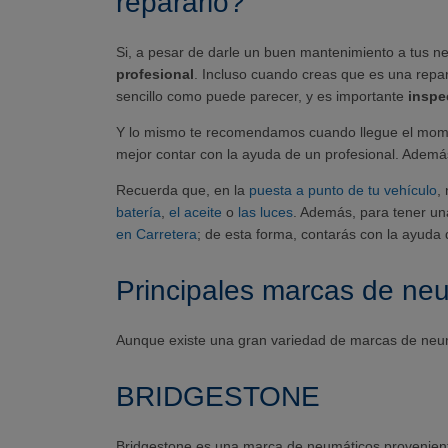
repararlo?
Si, a pesar de darle un buen mantenimiento a tus 
profesional
. Incluso cuando creas que es una repar
sencillo como puede parecer, y es importante
inspec
Y lo mismo te recomendamos cuando llegue el moment
mejor contar con la ayuda de un profesional. Además
Recuerda que, en la
puesta a punto de tu vehículo
,
batería
,
el aceite
o
las luces
. Además, para tener un
en Carretera
; de esta forma, contarás con la ayuda
Principales marcas de ne
Aunque existe una gran variedad de marcas de neu
BRIDGESTONE
Bridgestone es una marca de neumáticos provenient