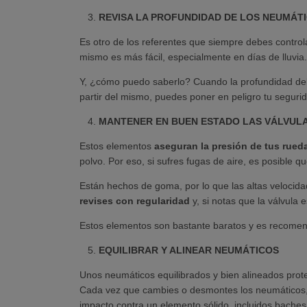
REVISA LA PROFUNDIDAD DE LOS NEUMÁT
Es otro de los referentes que siempre debes contr
mismo es más fácil, especialmente en días de lluvia.
Y, ¿cómo puedo saberlo? Cuando la profundidad del
partir del mismo, puedes poner en peligro tu seguri
MANTENER EN BUEN ESTADO LAS VÁLVULA
Estos elementos
aseguran la presión de tus rued
polvo. Por eso, si sufres fugas de aire, es posible 
Están hechos de goma, por lo que las altas velocid
revises con regularidad
y, si notas que la válvula 
Estos elementos son bastante baratos y es recomen
EQUILIBRAR Y ALINEAR NEUMÁTICOS
Unos neumáticos equilibrados y bien alineados prote
Cada vez que cambies o desmontes los neumáticos
impacto contra un elemento sólido, incluidos baches 