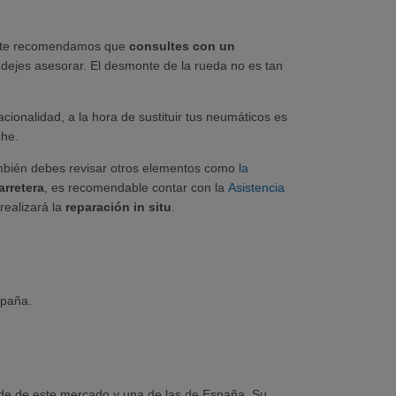
o, te recomendamos que
consultes con un
 dejes asesorar. El desmonte de la rueda no es tan
onalidad, a la hora de sustituir tus neumáticos es
che.
mbién debes revisar otros elementos como
la
arretera
, es recomendable contar con la
Asistencia
realizará la
reparación in situ
.
spaña.
de de este mercado y una de las de España. Su